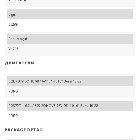
Elgin
E5289
Fed. Mogul
V4745
ДВИГАТЕЛИ
6.2L / 379 SOHC V8 16V "6" 4.016" Bore 10-22
FORD
FO379T | 6.2L / 379 SOHC V8 16V "6" 4.016" Bore 10-22
FORD
PACKAGE DETAIL