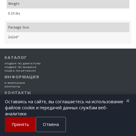
Weight
0.25 lbs
Package Size
2x2x6"
КАТАЛОГ
ПОДБОР ПО ДВИГАТЕЛЮ
ПОДБОР ПО МАШИНЕ
ПОИСК ПО АРТИКУЛУ
ИНФОРМАЦИЯ
О КОМПАНИИ
КОНТАКТЫ
КОНТАКТЫ
×
+7 (925) 101-99-66
Оставаясь на сайте, вы соглашаетесь на использование
файлов cookie и передачей данных службам веб-
©2015-2026 Все права защищены | EngineTech Россия
аналитики.
+7 (925) 101-99-66
Позвоните сегодня!
Принять
Отмена