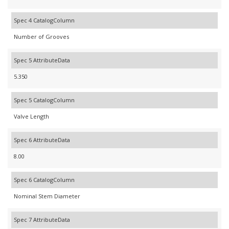
Spec 4 CatalogColumn
Number of Grooves
Spec 5 AttributeData
5.350
Spec 5 CatalogColumn
Valve Length
Spec 6 AttributeData
8.00
Spec 6 CatalogColumn
Nominal Stem Diameter
Spec 7 AttributeData