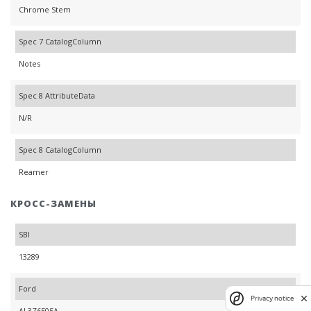
Chrome Stem
Spec 7 CatalogColumn
Notes
Spec 8 AttributeData
N/R
Spec 8 CatalogColumn
Reamer
КРОСС-ЗАМЕНЫ
SBI
13289
Ford
Privacy notice
AL3Z6505A