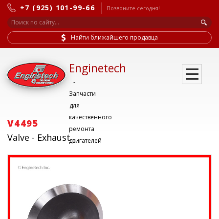
+7 (925) 101-99-66
Позвоните сегодня!
Найти ближайшего продавца
Enginetech
-
Запчасти
для
качественного
V4495
ремонта
Valve - Exhaust
двигателей