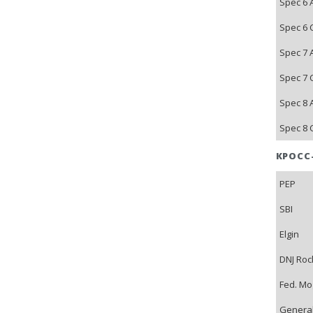
Spec 6 
Spec 6 
Spec 7 
Spec 7 
Spec 8 
Spec 8 
КРОСС
PEP
SBI
Elgin
DNJ Roc
Fed. Mo
General