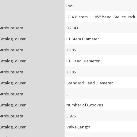
LW1
.2343" stem. 1.185" head. Stellite. Inclu
AttributeData
0.2343
CatalogColumn
ET Stem Diameter
AttributeData
1.185
CatalogColumn
ET Head Diameter
AttributeData
1.185
CatalogColumn
Standard Head Diameter
AttributeData
3
CatalogColumn
Number of Grooves
AttributeData
3.975
CatalogColumn
Valve Length