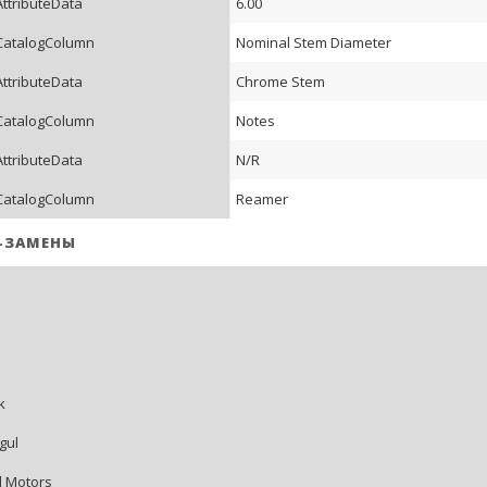
AttributeData
6.00
CatalogColumn
Nominal Stem Diameter
AttributeData
Chrome Stem
CatalogColumn
Notes
AttributeData
N/R
CatalogColumn
Reamer
-ЗАМЕНЫ
k
gul
 Motors