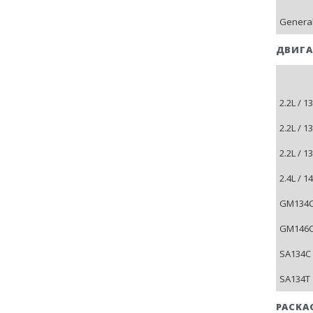
General
ДВИГА
2.2L / 
2.2L / 
2.2L / 
2.4L / 
GM134C-
GM146CA
SA134C 
SA134T 
PACKA