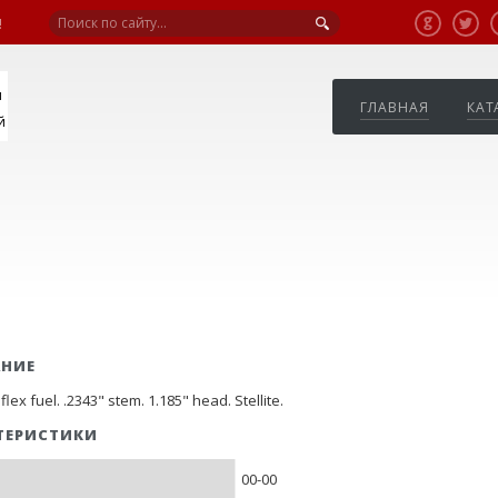
!
я
ГЛАВНАЯ
КАТ
й
АНИЕ
 flex fuel. .2343" stem. 1.185" head. Stellite.
ТЕРИСТИКИ
00-00