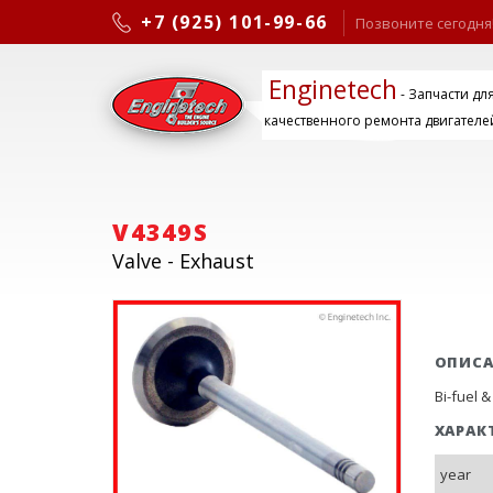
+7 (925) 101-99-66
Позвоните сегодня
Enginetech
- Запчасти дл
качественного ремонта двигателе
V4349S
Valve - Exhaust
ОПИС
Bi-fuel &
ХАРАК
year