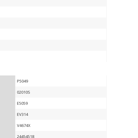
P5049
02010S
E5059
EV314
V4674X
24454518