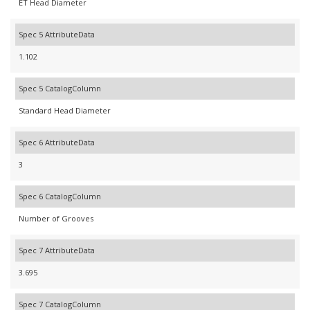
ET Head Diameter
Spec 5 AttributeData
1.102
Spec 5 CatalogColumn
Standard Head Diameter
Spec 6 AttributeData
3
Spec 6 CatalogColumn
Number of Grooves
Spec 7 AttributeData
3.695
Spec 7 CatalogColumn