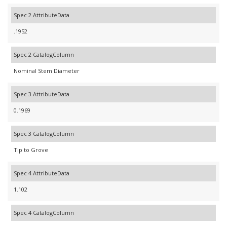
Spec 2 AttributeData
.1952
Spec 2 CatalogColumn
Nominal Stem Diameter
Spec 3 AttributeData
0.1969
Spec 3 CatalogColumn
Tip to Grove
Spec 4 AttributeData
1.102
Spec 4 CatalogColumn