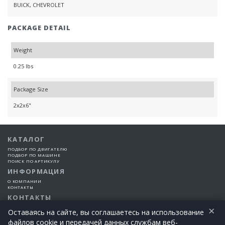
BUICK, CHEVROLET
PACKAGE DETAIL
Weight
0.25 lbs
Package Size
2x2x6"
КАТАЛОГ
ПОДБОР ПО ДВИГАТЕЛЮ
ПОДБОР ПО МАШИНЕ
ПОИСК ПО АРТИКУЛУ
ИНФОРМАЦИЯ
О КОМПАНИИ
КОНТАКТЫ
КОНТАКТЫ
×
+7 (925) 101-99-66
Оставаясь на сайте, вы соглашаетесь на использование
файлов cookie и передачей данных службам веб-