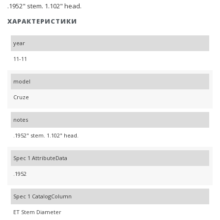
.1952" stem. 1.102" head.
ХАРАКТЕРИСТИКИ
year
11-11
model
Cruze
notes
.1952" stem. 1.102" head.
Spec 1 AttributeData
.1952
Spec 1 CatalogColumn
ET Stem Diameter