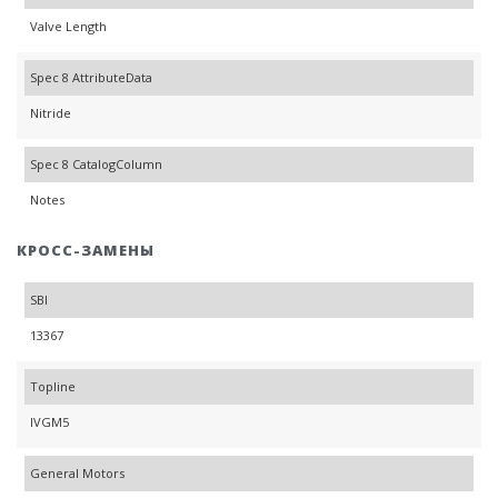
Valve Length
Spec 8 AttributeData
Nitride
Spec 8 CatalogColumn
Notes
КРОСС-ЗАМЕНЫ
SBI
13367
Topline
IVGM5
General Motors