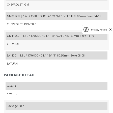
CHEVROLET, GM
GM098CB | 1.6L / 1598 DOHC L4 16V "6,E" E-TEC II 79.00mm Bore 04-11
CHEVROLET, PONTIAC
Privacy notice
GM110C2 | 1.8L / 1796 DOHC L4 16V "G,H,U" 80.50mm Bore 11-19
CHEVROLET
SA110C | 1.8L / 1796 DOHC L4 16V "1" 80.50mm Bore 08-08
SATURN
PACKAGE DETAIL
Weight
0.75 lbs
Package Size