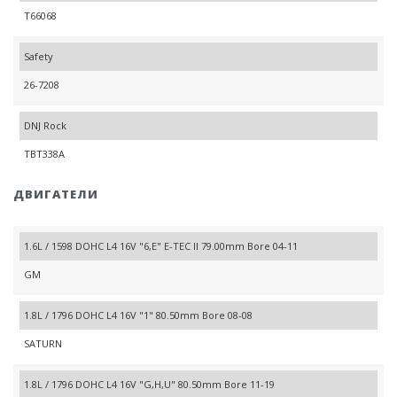
T66068
Safety
26-7208
DNJ Rock
TBT338A
ДВИГАТЕЛИ
1.6L / 1598 DOHC L4 16V "6,E" E-TEC II 79.00mm Bore 04-11
GM
1.8L / 1796 DOHC L4 16V "1" 80.50mm Bore 08-08
SATURN
1.8L / 1796 DOHC L4 16V "G,H,U" 80.50mm Bore 11-19