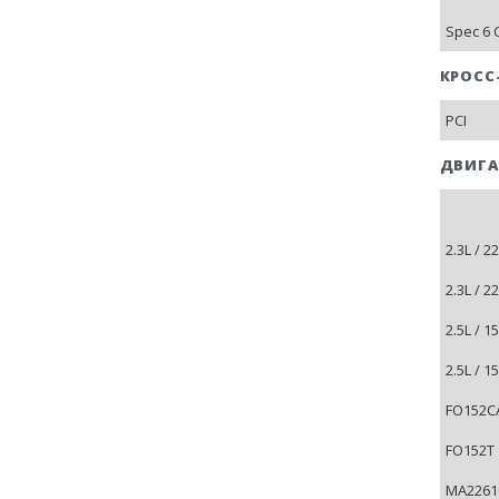
Spec 6 
КРОСС
PCI
ДВИГА
2.3L / 
2.3L / 
2.5L / 
2.5L / 
FO152CA
FO152T 
MA2261C