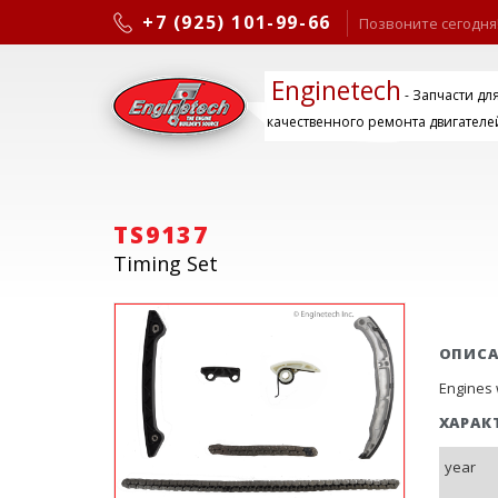
+7 (925) 101-99-66
Позвоните сегодня
Enginetech
- Запчасти дл
качественного ремонта двигателе
TS9137
Timing Set
ОПИС
Engines 
ХАРАК
year