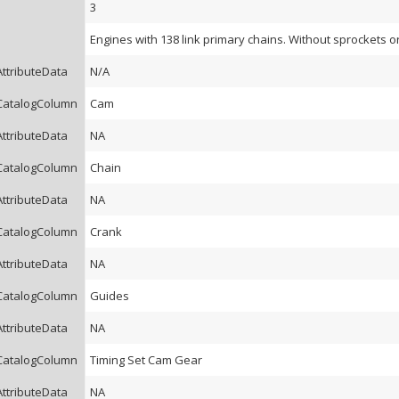
3
Engines with 138 link primary chains. Without sprockets or
AttributeData
N/A
CatalogColumn
Cam
AttributeData
NA
CatalogColumn
Chain
AttributeData
NA
CatalogColumn
Crank
AttributeData
NA
CatalogColumn
Guides
AttributeData
NA
CatalogColumn
Timing Set Cam Gear
AttributeData
NA