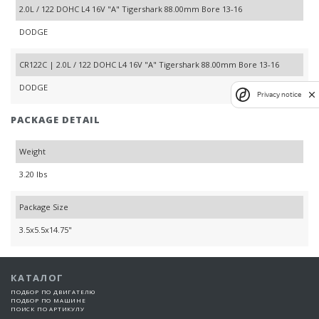
2.0L / 122 DOHC L4 16V "A" Tigershark 88.00mm Bore 13-16
DODGE
CR122C | 2.0L / 122 DOHC L4 16V "A" Tigershark 88.00mm Bore 13-16
DODGE
Privacy notice
PACKAGE DETAIL
Weight
3.20 lbs
Package Size
3.5x5.5x14.75"
КАТАЛОГ
ПОДБОР ПО ДВИГАТЕЛЮ
ПОДБОР ПО МАШИНЕ
ПОИСК ПО АРТИКУЛУ