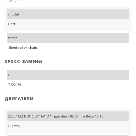
13-13
model
Dart
notes
Silent roller chain.
КРОСС-ЗАМЕНЫ
PCI
TS22189
ДВИГАТЕЛИ
2.0L / 122 DOHC L4 16V "A" Tigershark 88.00mm Bore 13-16
CHRYSLER