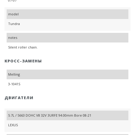
07-07
model
Tundra
notes
Silent roller chain.
КРОСС-ЗАМЕНЫ
Melling
3-1041S
ДВИГАТЕЛИ
5.7L / 5663 DOHC V8 32V 3URFE 94.00mm Bore 08-21
LEXUS