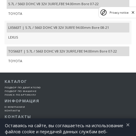
5.7L / 5663 DOHC V8 32V 3URFE,FBE 94.00mm Bore 07-22
Privacy notice
TOYOTA
LX5663T | 5.7L / 5663 DOHC V8 32V 3URFE 94.00mm Bore 08-21
LEXUS
TO5663T | 5.7L / 5663 DOHC V8 32V 3URFE,FBE 94.00mm Bore 07-22
TOYOTA
КАТАЛОГ
ПОДБОР ПО ДВИГАТЕЛЮ
ПОДБОР ПО МАШИНЕ
ПОИСК ПО АРТИКУЛУ
ИНФОРМАЦИЯ
О КОМПАНИИ
КОНТАКТЫ
КОНТАКТЫ
×
+7 (925) 101-99-66
Оставаясь на сайте, вы соглашаетесь на использование
файлов cookie и передачей данных службам веб-
©2015-2026 Все права защищены | EngineTech Россия