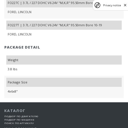
FO227C | 3.7L / 227 DOHC V6 24V "M,K,R" 95.50mm Bore 09-20
Privacy notice
FORD, LINCOLN
FO227T | 3.7L / 227 DOHC V6 24V "M,K,R" 95.50mm Bore 10-19
FORD, LINCOLN
PACKAGE DETAIL
Weight
3.8 lbs
Package Size
4x6x8"
КАТАЛОГ
ПОДБОР ПО ДВИГАТЕЛЮ
ПОДБОР ПО МАШИНЕ
ПОИСК ПО АРТИКУЛУ