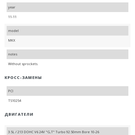
year
11-11
model
MKX
notes
Without sprockets.
КРОСС-ЗАМЕНЫ
PCI
TS10254
ДВИГАТЕЛИ
3.5L / 213 DOHC V6 24V "G,T" Turbo 92.50mm Bore 10-26