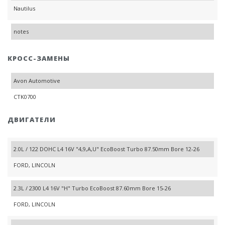
Nautilus
notes
КРОСС-ЗАМЕНЫ
Avon Automotive
CTK0700
ДВИГАТЕЛИ
2.0L / 122 DOHC L4 16V "4,9,A,U" EcoBoost Turbo 87.50mm Bore 12-26
FORD, LINCOLN
2.3L / 2300 L4 16V "H" Turbo EcoBoost 87.60mm Bore 15-26
FORD, LINCOLN