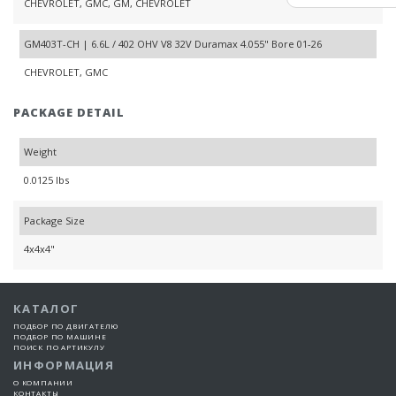
CHEVROLET, GMC, GM, CHEVROLET
GM403T-CH | 6.6L / 402 OHV V8 32V Duramax 4.055" Bore 01-26
CHEVROLET, GMC
PACKAGE DETAIL
Weight
0.0125 lbs
Package Size
4x4x4"
КАТАЛОГ
ПОДБОР ПО ДВИГАТЕЛЮ
ПОДБОР ПО МАШИНЕ
ПОИСК ПО АРТИКУЛУ
ИНФОРМАЦИЯ
О КОМПАНИИ
КОНТАКТЫ