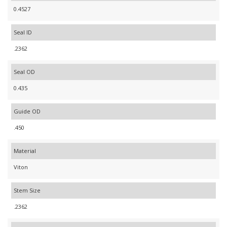
0.4527
Seal ID
.2362
Seal OD
0.435
Guide OD
.450
Material
Viton
Stem Size
.2362