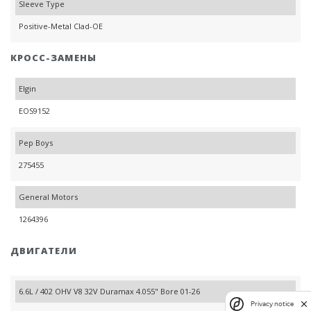
Sleeve Type
Positive-Metal Clad-OE
КРОСС-ЗАМЕНЫ
Elgin
EOS9152
Pep Boys
275455
General Motors
1264396
ДВИГАТЕЛИ
6.6L / 402 OHV V8 32V Duramax 4.055" Bore 01-26
Privacy notice