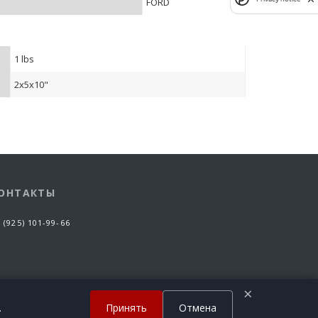
FORD
1 lbs
2x5x10"
ОНТАКТЫ
 (925) 101-99-66
×
.
Принять
Отмена