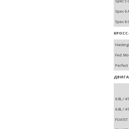
Spec 5 
Spec 6 
Spec 6 
КРОСС
Hasting
Fed. Mo
Perfect 
ДВИГА
6.8L / 
6.8L / 
FO415T 