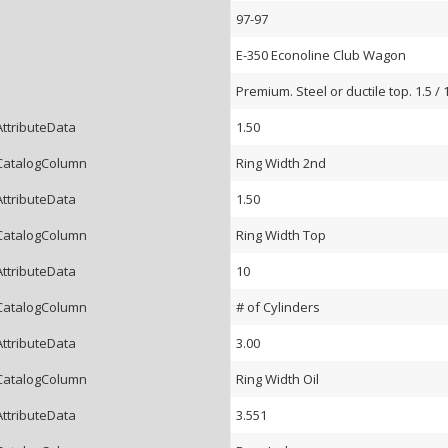
97-97
E-350 Econoline Club Wagon
Premium. Steel or ductile top. 1.5 / 
AttributeData
1.50
CatalogColumn
Ring Width 2nd
AttributeData
1.50
CatalogColumn
Ring Width Top
AttributeData
10
CatalogColumn
# of Cylinders
AttributeData
3.00
CatalogColumn
Ring Width Oil
AttributeData
3.551