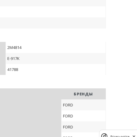
2M4814
E-917K
41788
БРЕНДЫ
FORD
FORD
FORD
Privacy notice