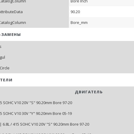
CatalogColumn
Bore Inch
AttributeData
90.20
CatalogColumn
Bore_mm
-ЗАМЕНЫ
s
gul
Circle
ТЕЛИ
ДВИГАТЕЛЬ
415 SOHC V10 20V "S" 90.20mm Bore 97-20
415 SOHC V10 30V "Y" 90.20mm Bore 05-19
| 6.8L / 415 SOHC V10 20V "S" 90.20mm Bore 97-20