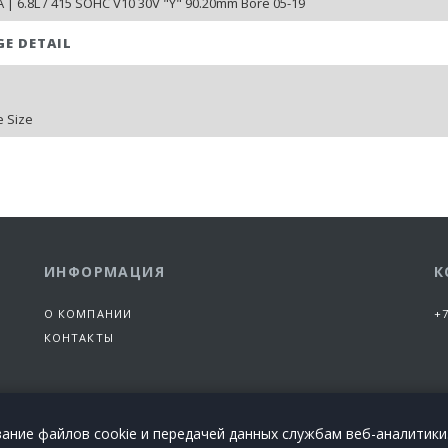
 | 6.8L / 415 SOHC V10 30V "Y" 90.20mm Bore 05-19
GE DETAIL
 Size
ИНФОРМАЦИЯ
К
О КОМПАНИИ
+7
КОНТАКТЫ
вание файлов cookie и передачей данных службам веб-аналитики
+7 (925) 101-99-66
Позвоните сегодня!