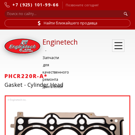
+7 (925) 101-99-66
Позвоните сегодня!
Найти ближайшего продавца
Enginetech
-
Запчасти
для
качественного
PHCR220R-A*
ремонта
Gasket - Cylinder Head
двигателей