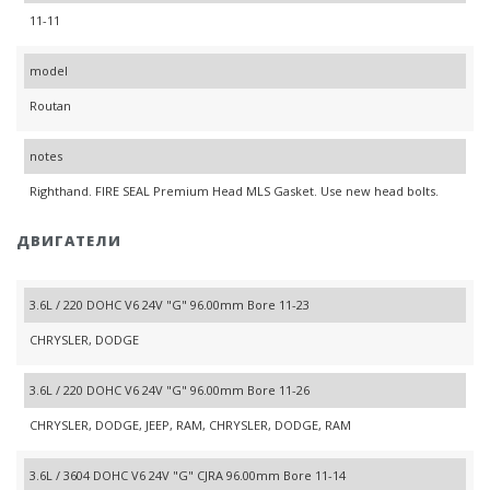
11-11
model
Routan
notes
Righthand. FIRE SEAL Premium Head MLS Gasket. Use new head bolts.
ДВИГАТЕЛИ
3.6L / 220 DOHC V6 24V "G" 96.00mm Bore 11-23
CHRYSLER, DODGE
3.6L / 220 DOHC V6 24V "G" 96.00mm Bore 11-26
CHRYSLER, DODGE, JEEP, RAM, CHRYSLER, DODGE, RAM
3.6L / 3604 DOHC V6 24V "G" CJRA 96.00mm Bore 11-14