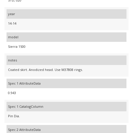
STD, 020
year
14-14
model
Sierra 1500
notes
Coated skirt. Anodized head. Use M37808 rings.
Spec 1 AttributeData
0.943
Spec 1 CatalogColumn
Pin Dia.
Spec 2 AttributeData