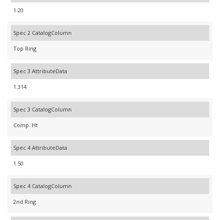
1.20
Spec 2 CatalogColumn
Top Ring
Spec 3 AttributeData
1.314
Spec 3 CatalogColumn
Comp. Ht
Spec 4 AttributeData
1.50
Spec 4 CatalogColumn
2nd Ring