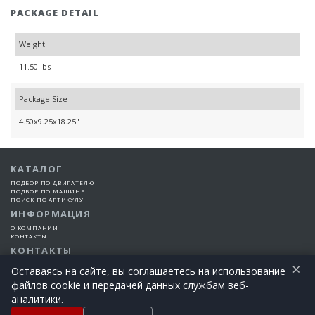
PACKAGE DETAIL
Weight
11.50 lbs
Package Size
4.50x9.25x18.25"
КАТАЛОГ
ПОДБОР ПО ДВИГАТЕЛЮ
ПОДБОР ПО МАШИНЕ
ПОИСК ПО АРТИКУЛУ
ИНФОРМАЦИЯ
О КОМПАНИИ
КОНТАКТЫ
КОНТАКТЫ
×
+7 (925) 101-99-66
Оставаясь на сайте, вы соглашаетесь на использование
файлов cookie и передачей данных службам веб-
©2015-2026 Все права защищены | EngineTech Россия
аналитики.
+7 (925) 101-99-66
Позвоните сегодня!