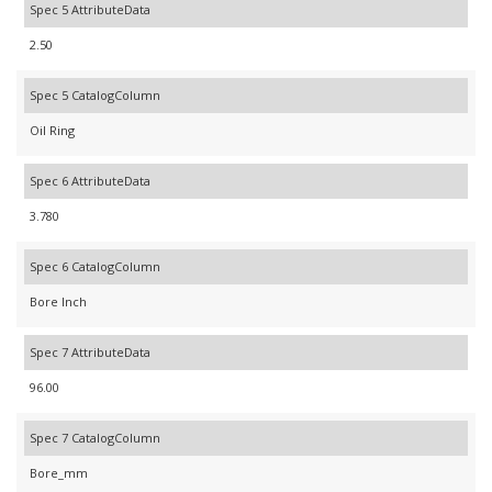
Spec 5 AttributeData
2.50
Spec 5 CatalogColumn
Oil Ring
Spec 6 AttributeData
3.780
Spec 6 CatalogColumn
Bore Inch
Spec 7 AttributeData
96.00
Spec 7 CatalogColumn
Bore_mm