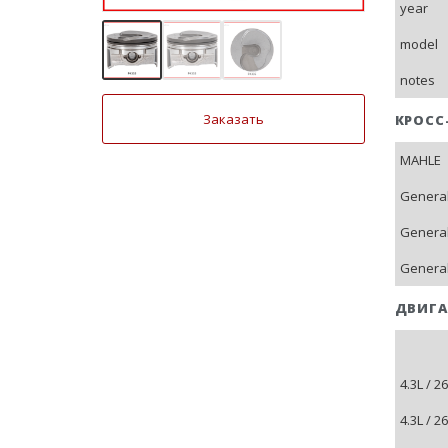
year
model
notes
Заказать
КРОСС
MAHLE
General
General
General
ДВИГА
4.3L / 
4.3L / 2