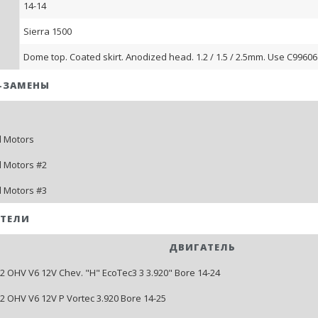
14-14
Sierra 1500
Dome top. Coated skirt. Anodized head. 1.2 / 1.5 / 2.5mm. Use C99606 
-ЗАМЕНЫ
 Motors
 Motors #2
 Motors #3
ТЕЛИ
ДВИГАТЕЛЬ
262 OHV V6 12V Chev. "H" EcoTec3 3 3.920" Bore 14-24
62 OHV V6 12V P Vortec 3.920 Bore 14-25