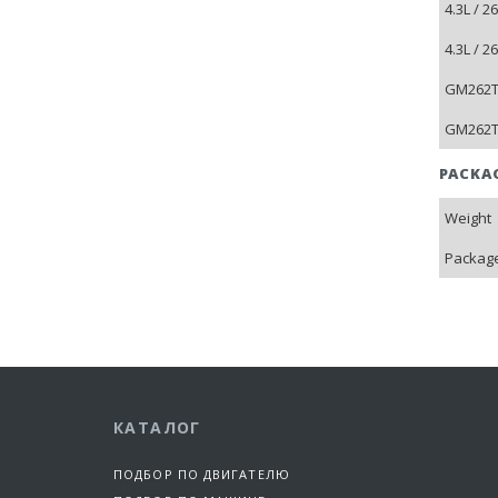
4.3L / 
4.3L / 2
GM262TB
GM262TB
PACKA
Weight
Package
КАТАЛОГ
ПОДБОР ПО ДВИГАТЕЛЮ