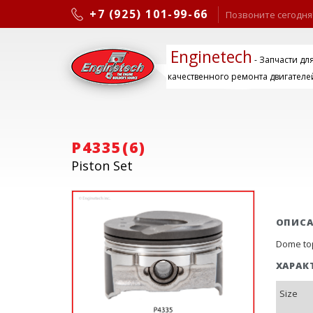
+7 (925) 101-99-66
Позвоните сегодня
Enginetech
- Запчасти дл
качественного ремонта двигателе
P4335(6)
Piston Set
ОПИС
Dome top
ХАРАК
Size