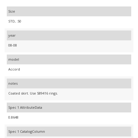
Size
STD, .50
year
08-08
model
Accord
notes
Coated skirt. Use S89416 rings.
Spec 1 AttributeData
0.8648
Spec 1 CatalogColumn