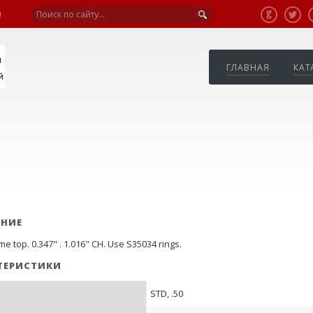
!
я
ГЛАВНАЯ
КАТ
й
АНИЕ
e top. 0.347" . 1.016" CH. Use S35034 rings.
ТЕРИСТИКИ
STD, .50