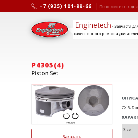
+7 (925) 101-99-66
Позвоните сегодня
Enginetech
- Запчасти дл
качественного ремонта двигателе
P4305(4)
Piston Set
ОПИС
CX-5. Dom
ХАРАК
Size
Заказать