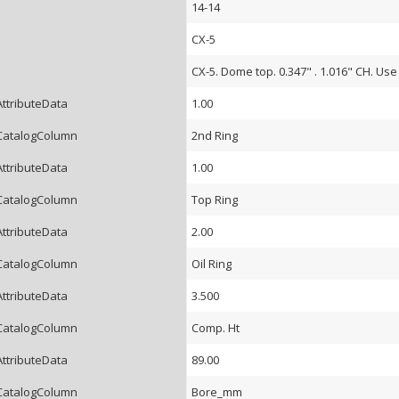
14-14
CX-5
CX-5. Dome top. 0.347" . 1.016" CH. Use
AttributeData
1.00
CatalogColumn
2nd Ring
AttributeData
1.00
CatalogColumn
Top Ring
AttributeData
2.00
CatalogColumn
Oil Ring
AttributeData
3.500
CatalogColumn
Comp. Ht
AttributeData
89.00
CatalogColumn
Bore_mm