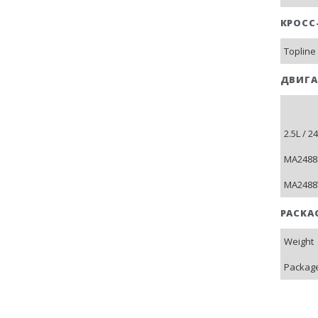
КРОСС
Topline
ДВИГА
2.5L / 
MA2488C
MA2488T
PACKA
Weight
Package