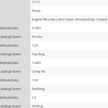
11-11
Fiesta
Engine VIN code J. Non-Turbo. Anodized top. Coated sk
AttributeData
0.7087
CatalogColumn
Pin Dia.
AttributeData
1.20
CatalogColumn
Top Ring
AttributeData
1.3425
CatalogColumn
Comp. Ht
AttributeData
1.50
CatalogColumn
2nd Ring
AttributeData
2.0
CatalogColumn
Oil Ring