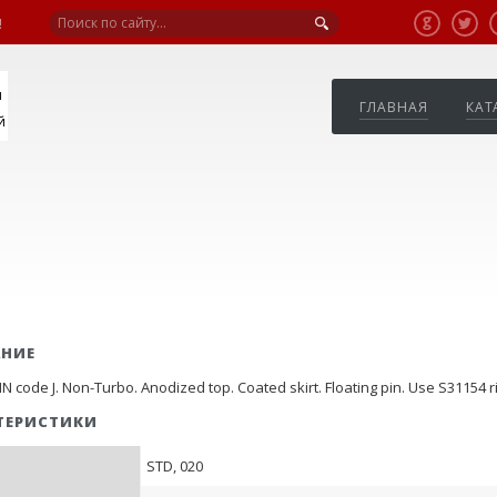
!
я
ГЛАВНАЯ
КАТ
й
АНИЕ
N code J. Non-Turbo. Anodized top. Coated skirt. Floating pin. Use S31154 r
ТЕРИСТИКИ
STD, 020