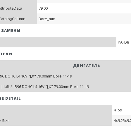
AttributeData
79.00
CatalogColumn
Bore_mm
-ЗАМЕНЫ
PAFD8
ТЕЛИ
ДВИГАТЕЛЬ
1596 DOHC L4 16V "J,X" 79.00mm Bore 11-19
| 1.6L / 1596 DOHC L4 16V "J,X" 79.00mm Bore 11-19
GE DETAIL
4 lbs
 Size
4x9.25x9.