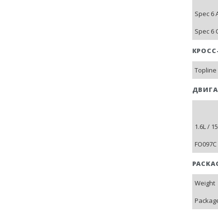
Spec 6 
Spec 6 
КРОСС
Topline
ДВИГА
1.6L / 
FO097C 
PACKA
Weight
Package