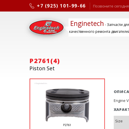
+7 (925) 101-99-66
Позвоните сегодня
Enginetech
- Запчасти дл
качественного ремонта двигателе
P2761(4)
Piston Set
ОПИС
Engine VI
ХАРАК
Size