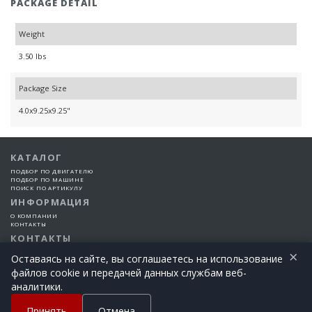
PACKAGE DETAIL
Weight
3.50 lbs
Package Size
4.0x9.25x9.25"
КАТАЛОГ
ПОДБОР ПО ДВИГАТЕЛЮ
ПОДБОР ПО МАШИНЕ
ПОИСК ПО АРТИКУЛУ
ИНФОРМАЦИЯ
О КОМПАНИИ
КОНТАКТЫ
КОНТАКТЫ
×
+7 (925) 101-99-66
Оставаясь на сайте, вы соглашаетесь на использование
файлов cookie и передачей данных службам веб-
©2015-2026 Все права защищены | EngineTech Россия
аналитики.
+7 (925) 101-99-66
Позвоните сегодня!
Принять
Отмена