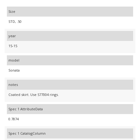
Size
STD, .50
year
15-15
model
Sonata
notes
Coated skirt. Use S77004 rings.
Spec 1 AttributeData
0.7874
Spec 1 CatalogColumn