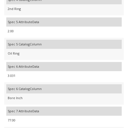
2nd Ring
Spec 5 AttributeData
2.00
Spec 5 CatalogColumn
Oil Ring
Spec 6 AttributeData
3.031
Spec 6 CatalogColumn
Bore Inch
Spec 7 AttributeData
77.00