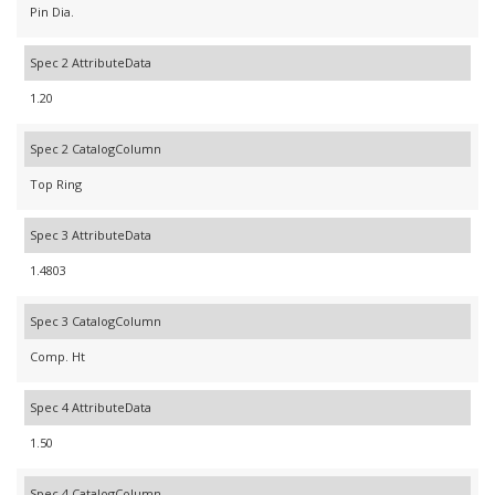
Pin Dia.
Spec 2 AttributeData
1.20
Spec 2 CatalogColumn
Top Ring
Spec 3 AttributeData
1.4803
Spec 3 CatalogColumn
Comp. Ht
Spec 4 AttributeData
1.50
Spec 4 CatalogColumn