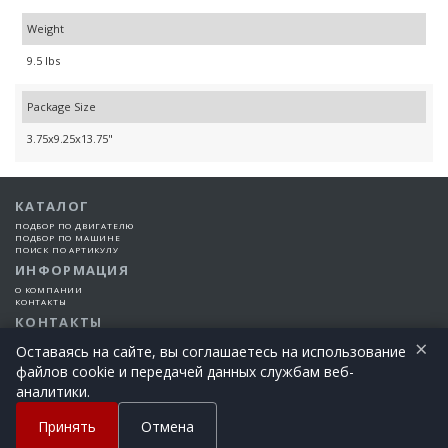
Weight
9.5 lbs
Package Size
3.75x9.25x13.75"
КАТАЛОГ
ПОДБОР ПО ДВИГАТЕЛЮ
ПОДБОР ПО МАШИНЕ
ПОИСК ПО АРТИКУЛУ
ИНФОРМАЦИЯ
О КОМПАНИИ
КОНТАКТЫ
КОНТАКТЫ
×
+7 (925) 101-99-66
Оставаясь на сайте, вы соглашаетесь на использование
файлов cookie и передачей данных службам веб-
©2015-2026 Все права защищены | EngineTech Россия
аналитики.
+7 (925) 101-99-66
Позвоните сегодня!
Принять
Отмена