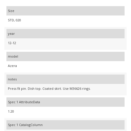
Size
STD, 020
year
12-12
model
Azera
notes
Press fit pin. Dish top. Coated skirt. Use M36626 rings.
Spec 1 AttributeData
1.20
Spec 1 CatalogColumn