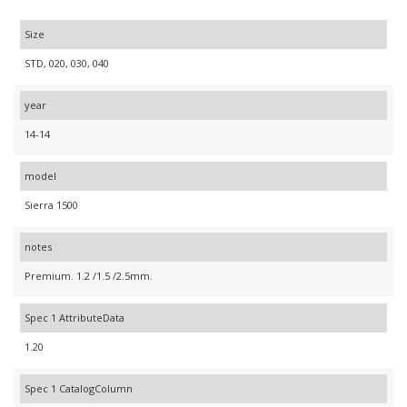
Size
STD, 020, 030, 040
year
14-14
model
Sierra 1500
notes
Premium. 1.2 /1.5 /2.5mm.
Spec 1 AttributeData
1.20
Spec 1 CatalogColumn