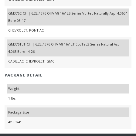
GM376C-CH | 6.2L / 376 OHV V8 16V LS Series Vortec Naturally Asp. 4.065"
Bore 08-17
CHEVROLET, PONTIAC
GM376TLT-CH | 6.2L / 376 OHV V8 16V LT EcoTec3 Series Natural Asp.
4.065 Bore 14-26
CADILLAC, CHEVROLET, GMC
PACKAGE DETAIL
Weight
1 lbs
Package Size
4x3.5x4"