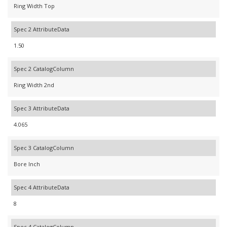
Ring Width Top
Spec 2 AttributeData
1.50
Spec 2 CatalogColumn
Ring Width 2nd
Spec 3 AttributeData
4.065
Spec 3 CatalogColumn
Bore Inch
Spec 4 AttributeData
8
Spec 4 CatalogColumn