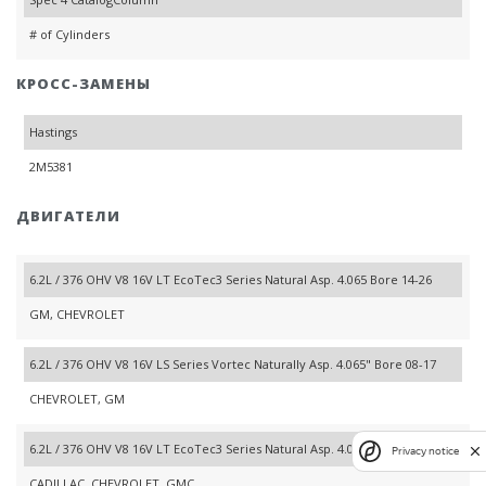
# of Cylinders
КРОСС-ЗАМЕНЫ
Hastings
2M5381
ДВИГАТЕЛИ
6.2L / 376 OHV V8 16V LT EcoTec3 Series Natural Asp. 4.065 Bore 14-26
GM, CHEVROLET
6.2L / 376 OHV V8 16V LS Series Vortec Naturally Asp. 4.065" Bore 08-17
CHEVROLET, GM
6.2L / 376 OHV V8 16V LT EcoTec3 Series Natural Asp. 4.065 Bore 14-26
Privacy notice
CADILLAC, CHEVROLET, GMC