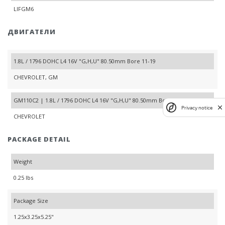
LIFGM6
ДВИГАТЕЛИ
1.8L / 1796 DOHC L4 16V "G,H,U" 80.50mm Bore 11-19
CHEVROLET, GM
GM110C2 | 1.8L / 1796 DOHC L4 16V "G,H,U" 80.50mm Bore 11-19
Privacy notice
CHEVROLET
PACKAGE DETAIL
Weight
0.25 lbs
Package Size
1.25x3.25x5.25"