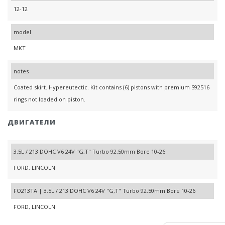
12-12
model
MKT
notes
Coated skirt. Hypereutectic. Kit contains (6) pistons with premium S92516
rings not loaded on piston.
ДВИГАТЕЛИ
3.5L / 213 DOHC V6 24V "G,T" Turbo 92.50mm Bore 10-26
FORD, LINCOLN
FO213TA | 3.5L / 213 DOHC V6 24V "G,T" Turbo 92.50mm Bore 10-26
FORD, LINCOLN