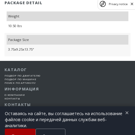
PACKAGE DETAIL
Privacy notice
Weight
10.50 lbs
Package Size
3.75x9.25x13.75"
КАТАЛОГ
ПОДБОР ПО ДВИГАТЕЛЮ
ПОДБОР ПО МАШИНЕ
ПОИСК ПО АРТИКУЛУ
ИНФОРМАЦИЯ
О КОМПАНИИ
КОНТАКТЫ
КОНТАКТЫ
×
+7 (925) 101-99-66
Оставаясь на сайте, вы соглашаетесь на использование
файлов cookie и передачей данных службам веб-
©2015-2026 Все права защищены | EngineTech Россия
аналитики.
+7 (925) 101-99-66
Позвоните сегодня!