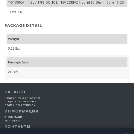
TO1798CA | 1.8L / 1798 DOHC L4 16V 2ZRFXE Hybrid 80.50mm Bore 10-26
TOYOTA
PACKAGE DETAIL
Weight
0.25 lbs
Package Size
2x2x6"
КАТАЛОГ
ПОДБОР ПО ДВИГАТЕЛЮ
ПОДБОР ПО МАШИНЕ
ПОИСК ПО АРТИКУЛУ
ИНФОРМАЦИЯ
О КОМПАНИИ
КОНТАКТЫ
КОНТАКТЫ
+7 (925) 101-99-66