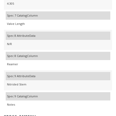
4.305
Spec 7 CatalogColumn
Valve Length
Spec 8 AttributeData
N/R
Spec 8 CatalogColumn
Reamer
Spec 9 AttributeData
Nitrided Stem
Spec 9 CatalogColumn
Notes