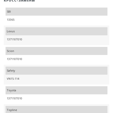
КРОСС-ЗАМЕНЫ
SBI
13365
Lexus
137110T010
Scion
137110T010
Safety
VN15-114
Toyota
137110T010
Topline