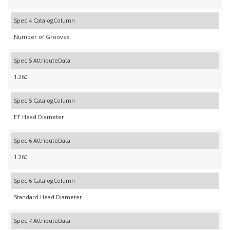
Spec 4 CatalogColumn
Number of Grooves
Spec 5 AttributeData
1.260
Spec 5 CatalogColumn
ET Head Diameter
Spec 6 AttributeData
1.260
Spec 6 CatalogColumn
Standard Head Diameter
Spec 7 AttributeData