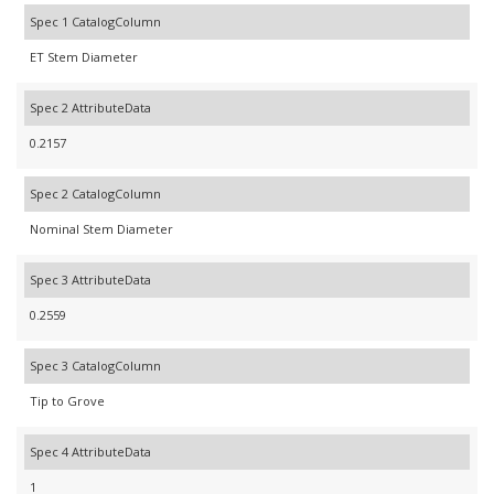
Spec 1 CatalogColumn
ET Stem Diameter
Spec 2 AttributeData
0.2157
Spec 2 CatalogColumn
Nominal Stem Diameter
Spec 3 AttributeData
0.2559
Spec 3 CatalogColumn
Tip to Grove
Spec 4 AttributeData
1