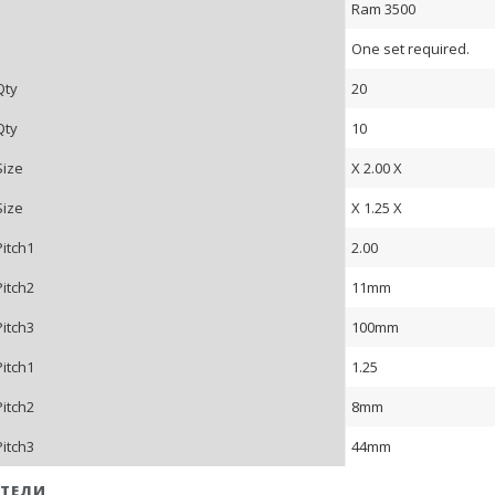
Ram 3500
One set required.
Qty
20
Qty
10
Size
X 2.00 X
Size
X 1.25 X
Pitch1
2.00
Pitch2
11mm
Pitch3
100mm
Pitch1
1.25
Pitch2
8mm
Pitch3
44mm
ТЕЛИ