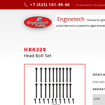
+7 (925) 101-99-66
Позвоните сегодня
Enginetech
- Запчасти дл
качественного ремонта двигателе
HBK228
Head Bolt Set
ОПИС
One set 
ХАРАК
year