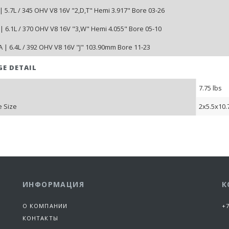
| 5.7L / 345 OHV V8 16V "2,D,T" Hemi 3.917" Bore 03-26
| 6.1L / 370 OHV V8 16V "3,W" Hemi 4.055" Bore 05-10
 | 6.4L / 392 OHV V8 16V "J" 103.90mm Bore 11-23
GE DETAIL
7.75 lbs
 Size
2x5.5x10.
ИНФОРМАЦИЯ
К
О КОМПАНИИ
+7
КОНТАКТЫ