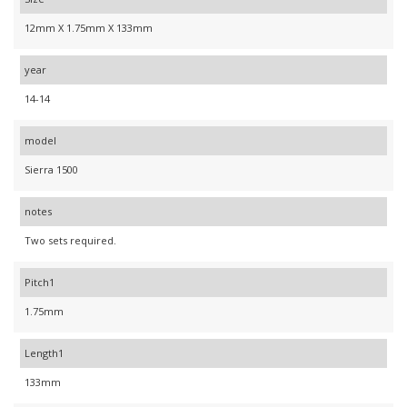
12mm X 1.75mm X 133mm
year
14-14
model
Sierra 1500
notes
Two sets required.
Pitch1
1.75mm
Length1
133mm