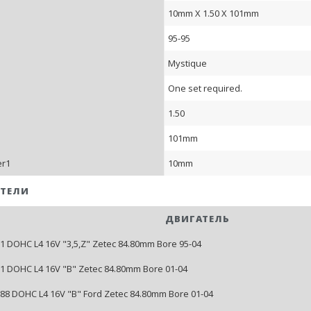
10mm X 1.50 X 101mm
95-95
Mystique
One set required.
1.50
101mm
er1
10mm
ТЕЛИ
ДВИГАТЕЛЬ
121 DOHC L4 16V "3,5,Z" Zetec 84.80mm Bore 95-04
121 DOHC L4 16V "B" Zetec 84.80mm Bore 01-04
1988 DOHC L4 16V "B" Ford Zetec 84.80mm Bore 01-04