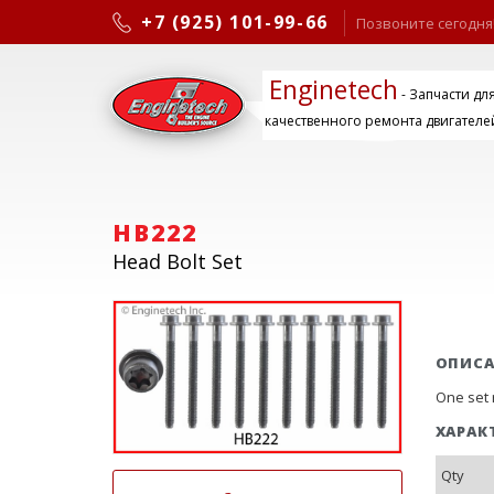
+7 (925) 101-99-66
Позвоните сегодня
Enginetech
- Запчасти дл
качественного ремонта двигателе
HB222
Head Bolt Set
ОПИС
One set 
ХАРАК
Qty