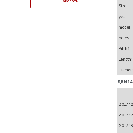
Заказать
Size
year
model
notes
Pitch1
Length1
Diamet
ДВИГА
2.0L / 
2.0L / 
2.0L / 