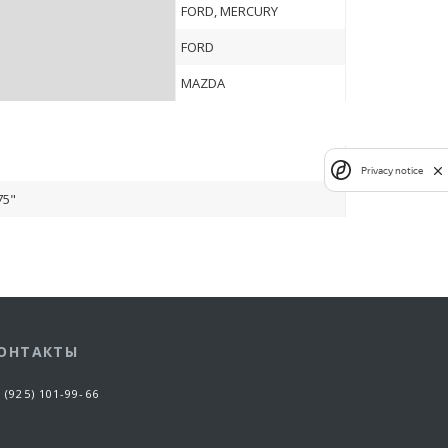
FORD, MERCURY
FORD
MAZDA
Privacy notice
75"
ОНТАКТЫ
 (925) 101-99-66