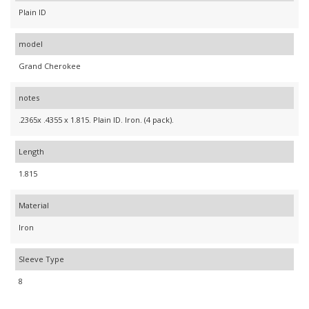
Plain ID
model
Grand Cherokee
notes
.2365x .4355 x 1.815. Plain ID. Iron. (4 pack).
Length
1.815
Material
Iron
Sleeve Type
8