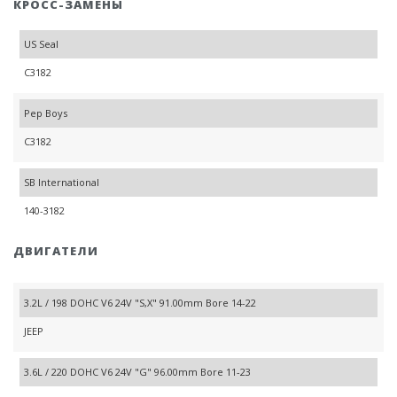
КРОСС-ЗАМЕНЫ
US Seal
C3182
Pep Boys
C3182
SB International
140-3182
ДВИГАТЕЛИ
3.2L / 198 DOHC V6 24V "S,X" 91.00mm Bore 14-22
JEEP
3.6L / 220 DOHC V6 24V "G" 96.00mm Bore 11-23