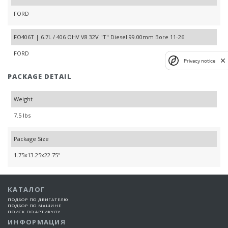
FORD
FO406T | 6.7L / 406 OHV V8 32V "T" Diesel 99.00mm Bore 11-26
FORD
Privacy notice
PACKAGE DETAIL
Weight
7.5 lbs
Package Size
1.75x13.25x22.75"
КАТАЛОГ
ПОДБОР ПО ДВИГАТЕЛЮ
ПОДБОР ПО МАШИНЕ
ПОИСК ПО АРТИКУЛУ
ИНФОРМАЦИЯ