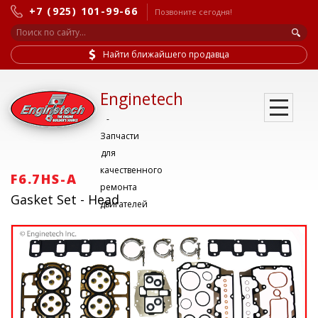
+7 (925) 101-99-66
Позвоните сегодня!
Найти ближайшего продавца
Enginetech
-
Запчасти
для
качественного
F6.7HS-A
ремонта
Gasket Set - Head
двигателей