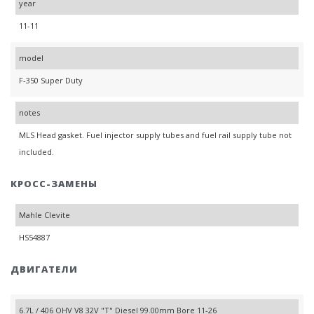
year
11-11
model
F-350 Super Duty
notes
MLS Head gasket. Fuel injector supply tubes and fuel rail supply tube not
included.
КРОСС-ЗАМЕНЫ
Mahle Clevite
HS54887
ДВИГАТЕЛИ
6.7L / 406 OHV V8 32V "T" Diesel 99.00mm Bore 11-26