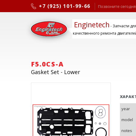
+7 (925) 101-99-66
Позвоните сегодня
Enginetech
- Запчасти дл
качественного ремонта двигателе
F5.0CS-A
Gasket Set - Lower
ХАРАК
year
model
notes