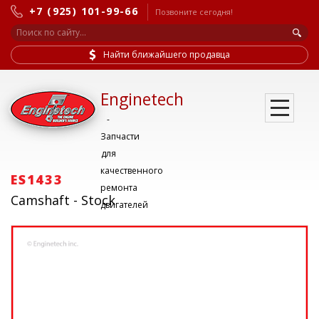
+7 (925) 101-99-66
Позвоните сегодня!
Найти ближайшего продавца
Enginetech
-
Запчасти
для
качественного
ES1433
ремонта
Camshaft - Stock
двигателей