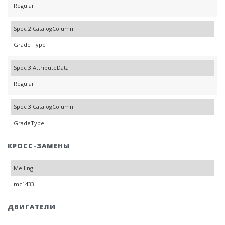
Regular
Spec 2 CatalogColumn
Grade Type
Spec 3 AttributeData
Regular
Spec 3 CatalogColumn
GradeType
КРОСС-ЗАМЕНЫ
Melling
mc1433
ДВИГАТЕЛИ