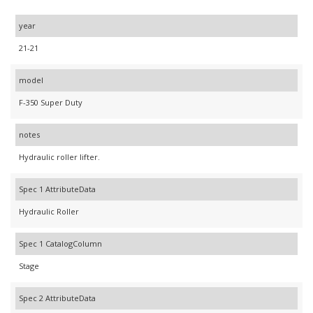
year
21-21
model
F-350 Super Duty
notes
Hydraulic roller lifter.
Spec 1 AttributeData
Hydraulic Roller
Spec 1 CatalogColumn
Stage
Spec 2 AttributeData