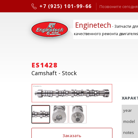
+7 (925) 101-99-66
Позвоните сегодня
Enginetech
- Запчасти дл
качественного ремонта двигателе
ES1428
Camshaft - Stock
ХАРАК
year
model
notes
Заказать