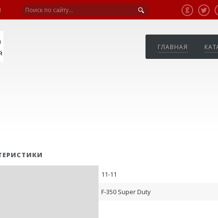
!
я
ГЛАВНАЯ
КАТ
й
ТЕРИСТИКИ
11-11
F-350 Super Duty