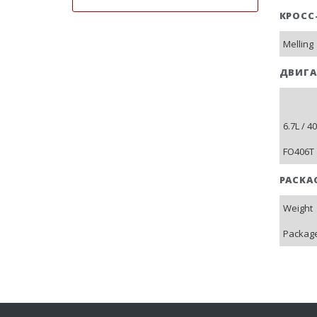
КРОСС
Melling
ДВИГА
6.7L / 
FO406T 
PACKA
Weight
Package