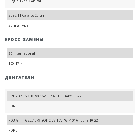
Single Type Conical
Spec 11 CatalogColumn
Spring Type
КРОСС-ЗАМЕНЫ
SB International
160-1714
ДВИГАТЕЛИ
6.2L / 379 SOHC V8 16V "6" 4.016" Bore 10-22
FORD
FO379T | 6.2L / 379 SOHC V8 16V "6" 4.016" Bore 10-22
FORD