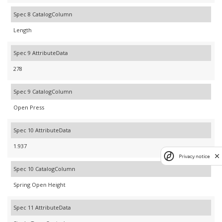
Spec 8 CatalogColumn
Length
Spec 9 AttributeData
278
Spec 9 CatalogColumn
Open Press
Spec 10 AttributeData
1.937
Privacy notice
Spec 10 CatalogColumn
Spring Open Height
Spec 11 AttributeData