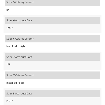
Spec 5 CatalogColumn
ID
Spec 6 AttributeData
1.937
Spec 6 CatalogColumn
Installed Height
Spec 7 AttributeData
178
Spec 7 CatalogColumn
Installed Press
Spec 8 AttributeData
2.587