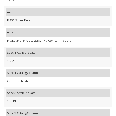
17-17
model
F-350 Super Duty
notes
Intake and Exhaust. 2.587" Ht. Conical. (4 pack).
Spec 1 AttributeData
1.612
Spec 1 CatalogColumn
Coil Bind Height
Spec 2 AttributeData
9.50 RH
Spec 2 CatalogColumn