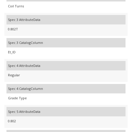
Coil Turns
Spec 3 AttributeData
0.802T
Spec 3 CatalogColumn
Et_ID
Spec 4 AttributeData
Regular
Spec 4 CatalogColumn
Grade Type
Spec 5 AttributeData
0.802