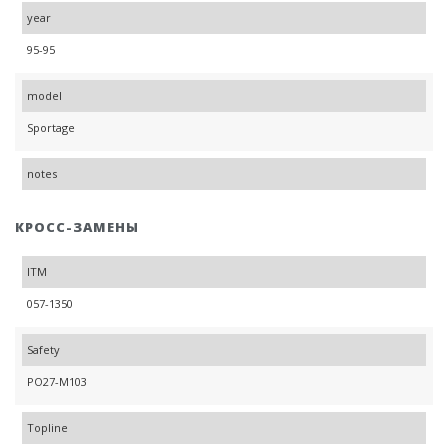
year
95-95
model
Sportage
notes
КРОСС-ЗАМЕНЫ
ITM
057-1350
Safety
PO27-M103
Topline