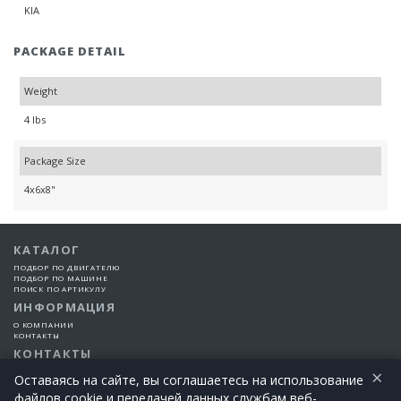
KIA
PACKAGE DETAIL
Weight
4 lbs
Package Size
4x6x8"
КАТАЛОГ
ПОДБОР ПО ДВИГАТЕЛЮ
ПОДБОР ПО МАШИНЕ
ПОИСК ПО АРТИКУЛУ
ИНФОРМАЦИЯ
О КОМПАНИИ
КОНТАКТЫ
КОНТАКТЫ
×
+7 (925) 101-99-66
Оставаясь на сайте, вы соглашаетесь на использование
файлов cookie и передачей данных службам веб-