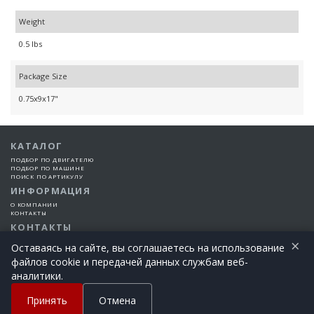
Weight
0.5 lbs
Package Size
0.75x9x17"
КАТАЛОГ
ПОДБОР ПО ДВИГАТЕЛЮ
ПОДБОР ПО МАШИНЕ
ПОИСК ПО АРТИКУЛУ
ИНФОРМАЦИЯ
О КОМПАНИИ
КОНТАКТЫ
КОНТАКТЫ
×
+7 (925) 101-99-66
Оставаясь на сайте, вы соглашаетесь на использование
файлов cookie и передачей данных службам веб-
©2015-2026 Все права защищены | EngineTech Россия
аналитики.
+7 (925) 101-99-66
Позвоните сегодня!
Принять
Отмена