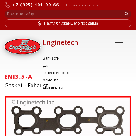
+7 (925) 101-99-66
Позвоните сегодня!
Найти ближайшего продавца
Enginetech
-
Запчасти
для
качественного
ENI3.5-A
ремонта
Gasket - Exhaust
двигателей