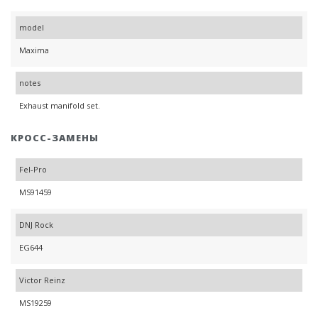
model
Maxima
notes
Exhaust manifold set.
КРОСС-ЗАМЕНЫ
Fel-Pro
MS91459
DNJ Rock
EG644
Victor Reinz
MS19259