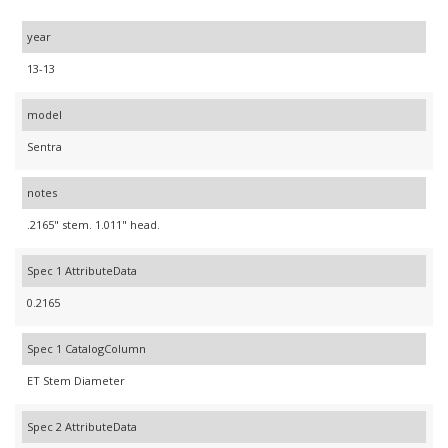
year
13-13
model
Sentra
notes
.2165" stem. 1.011" head.
Spec 1 AttributeData
0.2165
Spec 1 CatalogColumn
ET Stem Diameter
Spec 2 AttributeData