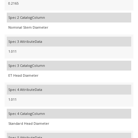
0.2165
Spec 2 CatalogColumn
Nominal Stem Diameter
Spec 3 AttributeData
1.011
Spec 3 CatalogColumn
ET Head Diameter
Spec 4 AttributeData
1.011
Spec 4 CatalogColumn
Standard Head Diameter
Spec 5 AttributeData