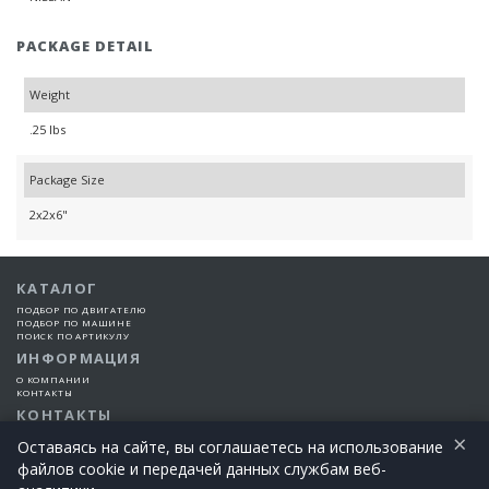
PACKAGE DETAIL
Weight
.25 lbs
Package Size
2x2x6"
КАТАЛОГ
ПОДБОР ПО ДВИГАТЕЛЮ
ПОДБОР ПО МАШИНЕ
ПОИСК ПО АРТИКУЛУ
ИНФОРМАЦИЯ
О КОМПАНИИ
КОНТАКТЫ
КОНТАКТЫ
×
+7 (925) 101-99-66
Оставаясь на сайте, вы соглашаетесь на использование
файлов cookie и передачей данных службам веб-
©2015-2026 Все права защищены | EngineTech Россия