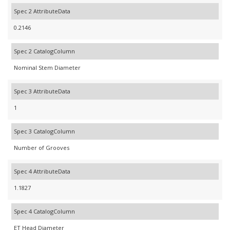
Spec 2 AttributeData
0.2146
Spec 2 CatalogColumn
Nominal Stem Diameter
Spec 3 AttributeData
1
Spec 3 CatalogColumn
Number of Grooves
Spec 4 AttributeData
1.1827
Spec 4 CatalogColumn
ET Head Diameter