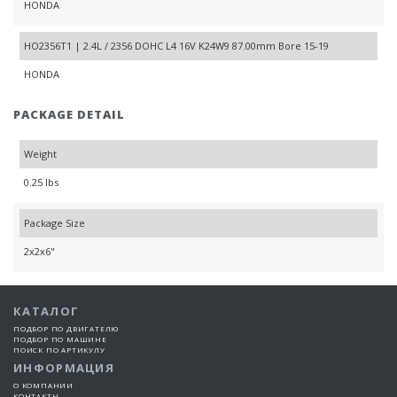
HONDA
HO2356T1 | 2.4L / 2356 DOHC L4 16V K24W9 87.00mm Bore 15-19
HONDA
PACKAGE DETAIL
Weight
0.25 lbs
Package Size
2x2x6"
КАТАЛОГ
ПОДБОР ПО ДВИГАТЕЛЮ
ПОДБОР ПО МАШИНЕ
ПОИСК ПО АРТИКУЛУ
ИНФОРМАЦИЯ
О КОМПАНИИ
КОНТАКТЫ