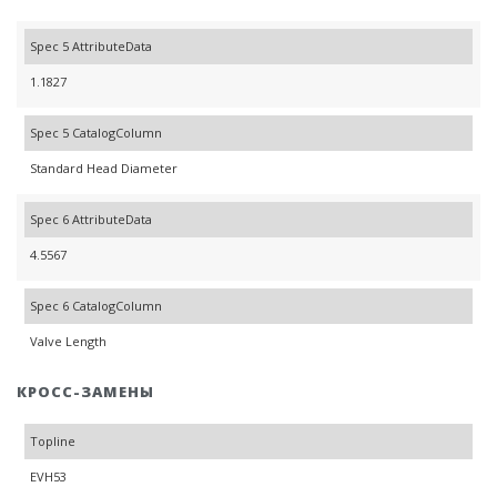
Spec 5 AttributeData
1.1827
Spec 5 CatalogColumn
Standard Head Diameter
Spec 6 AttributeData
4.5567
Spec 6 CatalogColumn
Valve Length
КРОСС-ЗАМЕНЫ
Topline
EVH53