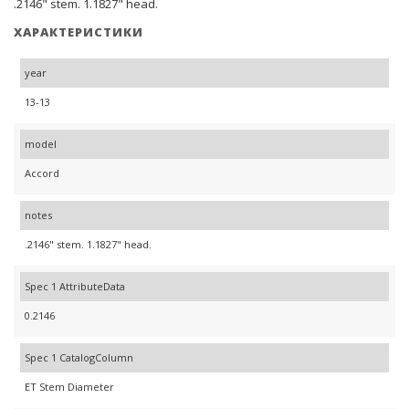
.2146" stem. 1.1827" head.
ХАРАКТЕРИСТИКИ
year
13-13
model
Accord
notes
.2146" stem. 1.1827" head.
Spec 1 AttributeData
0.2146
Spec 1 CatalogColumn
ET Stem Diameter