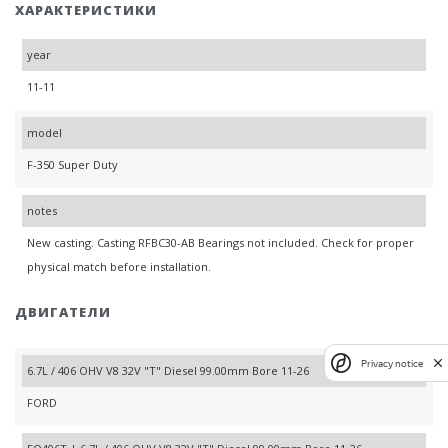
ХАРАКТЕРИСТИКИ
year
11-11
model
F-350 Super Duty
notes
New casting. Casting RFBC30-AB Bearings not included. Check for proper
physical match before installation.
ДВИГАТЕЛИ
Privacy notice
6.7L / 406 OHV V8 32V "T" Diesel 99.00mm Bore 11-26
FORD