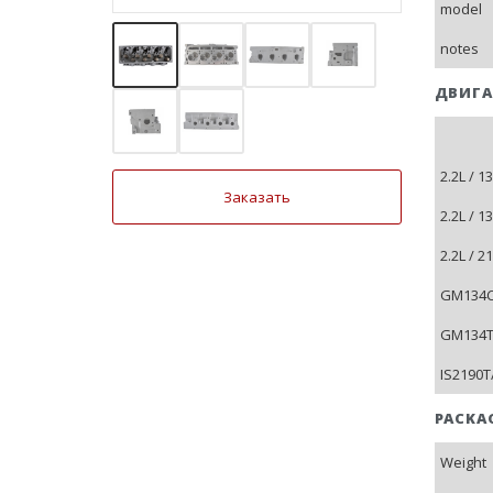
model
notes
ДВИГА
2.2L / 
Заказать
2.2L / 
2.2L / 
GM134C-
GM134T-
IS2190T
PACKA
Weight