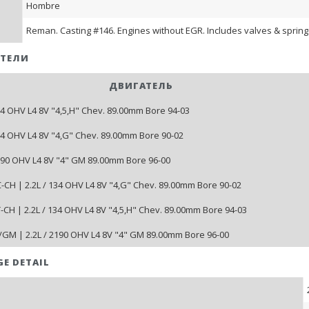
Hombre
Reman. Casting #146. Engines without EGR. Includes valves & spring
ТЕЛИ
ДВИГАТЕЛЬ
134 OHV L4 8V "4,5,H" Chev. 89.00mm Bore 94-03
134 OHV L4 8V "4,G" Chev. 89.00mm Bore 90-02
2190 OHV L4 8V "4" GM 89.00mm Bore 96-00
CH | 2.2L / 134 OHV L4 8V "4,G" Chev. 89.00mm Bore 90-02
CH | 2.2L / 134 OHV L4 8V "4,5,H" Chev. 89.00mm Bore 94-03
/GM | 2.2L / 2190 OHV L4 8V "4" GM 89.00mm Bore 96-00
GE DETAIL