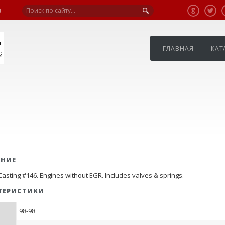
!
я
ГЛАВНАЯ
КАТ
й
АНИЕ
asting #146. Engines without EGR. Includes valves & springs.
ТЕРИСТИКИ
98-98