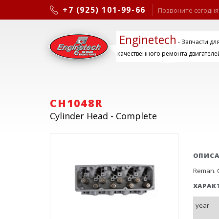
+7 (925) 101-99-66
Позвоните сегодня
Enginetech
- Запчасти дл
качественного ремонта двигателе
CH1048R
Cylinder Head - Complete
ОПИС
Reman. C
ХАРАК
year