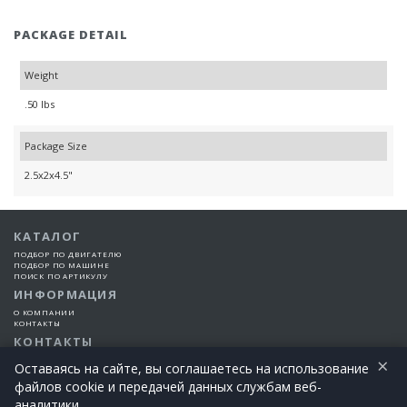
PACKAGE DETAIL
Weight
.50 lbs
Package Size
2.5x2x4.5"
КАТАЛОГ
ПОДБОР ПО ДВИГАТЕЛЮ
ПОДБОР ПО МАШИНЕ
ПОИСК ПО АРТИКУЛУ
ИНФОРМАЦИЯ
О КОМПАНИИ
КОНТАКТЫ
КОНТАКТЫ
×
+7 (925) 101-99-66
Оставаясь на сайте, вы соглашаетесь на использование
файлов cookie и передачей данных службам веб-
©2015-2026 Все права защищены | EngineTech Россия
аналитики.