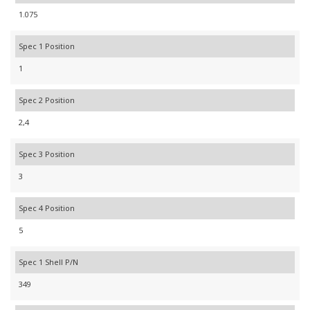
1.075
Spec 1 Position
1
Spec 2 Position
2,4
Spec 3 Position
3
Spec 4 Position
5
Spec 1 Shell P/N
349