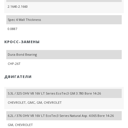
2.1640-2.1660
Spec 4 Wall Thickness
0.0887
КРОСС-ЗАМЕНЫ
Dura-Bond Bearing
CHP-26T
ДВИГАТЕЛИ
5.3L / 325 OHV V8 16V LT Series EcoTec3 GM 3.780 Bore 14-26
CHEVROLET, GMC, GM, CHEVROLET
6.2L / 376 OHV V8 16V LT EcoTec3 Series Natural Asp. 4.065 Bore 14-26
GM, CHEVROLET