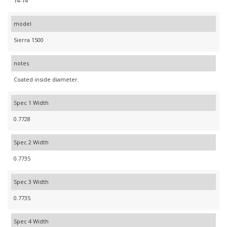
14-14
model
Sierra 1500
notes
Coated inside diameter.
Spec 1 Width
0.7728
Spec 2 Width
0.7735
Spec 3 Width
0.7735
Spec 4 Width