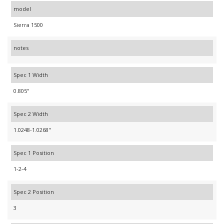
model
Sierra 1500
notes
Spec 1 Width
0.805"
Spec 2 Width
1.0248-1.0268"
Spec 1 Position
1-2-4
Spec 2 Position
3