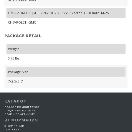
GM262TB-CH3 | 4.3L / 262 OHV V6 12V P Vortec 3.920 Bore 14-25
CHEVROLET, GMC
PACKAGE DETAIL
Weight
0.75 lbs
Package Size
7x2.5x3.5"
КАТАЛОГ
ПОДБОР ПО ДВИГАТЕЛЮ
ПОДБОР ПО МАШИНЕ
ПОИСК ПО АРТИКУЛУ
ИНФОРМАЦИЯ
О КОМПАНИИ
КОНТАКТЫ