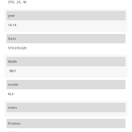
STD, .25, .50
year
14-14
Sizes
STD,010,020
Width
.7807
model
RLX
notes
Position