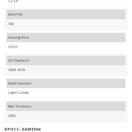
1,2,3,4
Shell P/N
TAE
Housing Bore
3.0315
Oil Clearance
.0008-.0018
Shaft Diameter
2.8837-2.8346
Wall Thickness
.0992
КРОСС-ЗАМЕНЫ