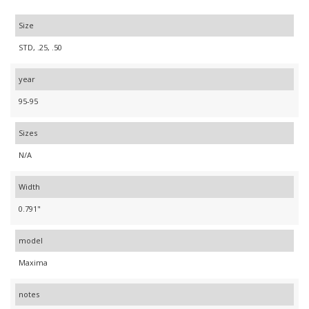
Size
STD, .25, .50
year
95-95
Sizes
N/A
Width
0.791"
model
Maxima
notes