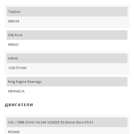
Topline
MBD34
DNJ Rock
MB632
Infiniti
1220731U00
King Engine Bearings
MB4542CA
ДВИГАТЕЛИ
3.0L / 2988 DOHC V6 24V VQ30DE 93.00mm Bore 95-01
NISSAN