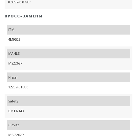
0.0787-0.0793"
КРОСС-ЗАМЕНЫ
ITM
4M9528
MAHLE
MS2262P
Nissan
12207-31U00
Safety
BM11-143
Clevite
MS-2262P