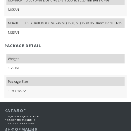
NI3498CA | 3.5L / 3498 DOHC V6 24V VQ35HR 95.50mm Bore 07-09
NISSAN
NI3498T | 3.5L / 3498 DOHC V6 24V VQ35DE, VQ35DD 95.50mm Bore 01-25
NISSAN
PACKAGE DETAIL
Weight
0.75 lbs
Package Size
1.5x3.5x5.5"
КАТАЛОГ
ПОДБОР ПО ДВИГАТЕЛЮ
ПОДБОР ПО МАШИНЕ
ПОИСК ПО АРТИКУЛУ
ИНФОРМАЦИЯ