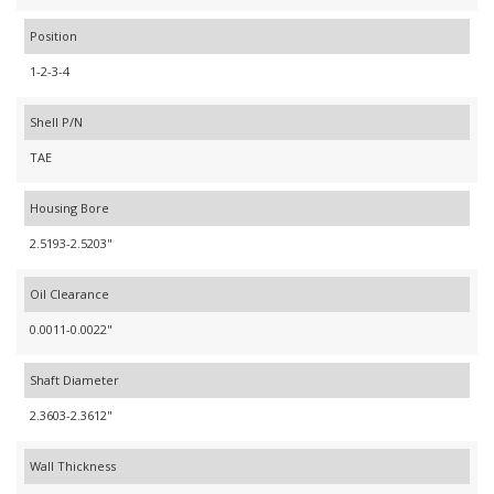
Position
1-2-3-4
Shell P/N
TAE
Housing Bore
2.5193-2.5203"
Oil Clearance
0.0011-0.0022"
Shaft Diameter
2.3603-2.3612"
Wall Thickness