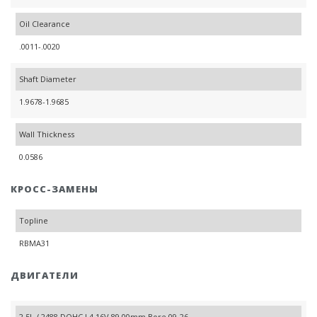
Oil Clearance
.0011-.0020
Shaft Diameter
1.9678-1.9685
Wall Thickness
0.0586
КРОСС-ЗАМЕНЫ
Topline
RBMA31
ДВИГАТЕЛИ
2.5L / 2488 DOHC L4 16V 89.00mm Bore 09-26