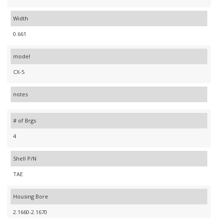
Width
0.661
model
CX-5
notes
# of Brgs
4
Shell P/N
TAE
Housing Bore
2.1660-2.1670