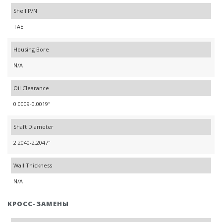
Shell P/N
TAE
Housing Bore
N/A
Oil Clearance
0.0009-0.0019"
Shaft Diameter
2.2040-2.2047"
Wall Thickness
N/A
КРОСС-ЗАМЕНЫ