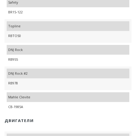
Safety
BR15-122
Topline
RBTO50
DNJ Rock
RB955
DNJ Rock #2
RB978
Mahle Clevite
CB-1985A
ДВИГАТЕЛИ