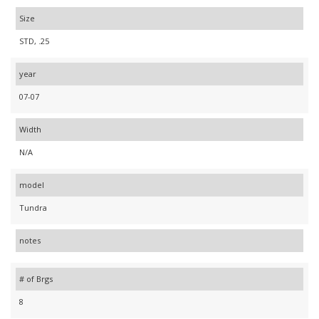
Size
STD, .25
year
07-07
Width
N/A
model
Tundra
notes
# of Brgs
8