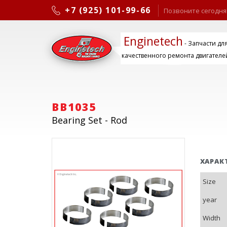
+7 (925) 101-99-66
Позвоните сегодня
Enginetech
- Запчасти дл
качественного ремонта двигателе
BB1035
Bearing Set - Rod
ХАРАК
Size
year
Width