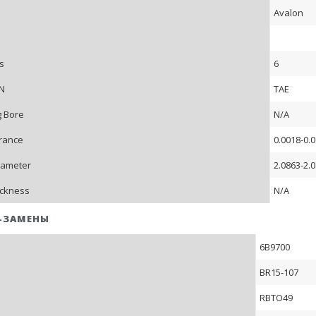
Avalon
s
6
/N
TAE
 Bore
N/A
arance
0.0018-0.
iameter
2.0863-2.
ickness
N/A
-ЗАМЕНЫ
6B9700
BR15-107
RBTO49