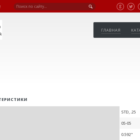
!
я
ГЛАВНАЯ
КАТ
й
ТЕРИСТИКИ
STD, .25
05-05
0.592"