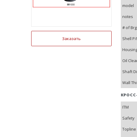
model
notes
# of Brg
Заказать
Shell P
Housing
Oil Cle
Shaft D
Wall Th
КРОСС
ITM
Safety
Topline